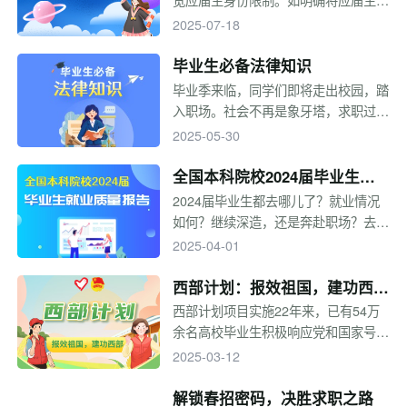
定范围从"毕业当年"拓展至"离校2年内
2025-07-18
未就业"，取消社保缴纳等门槛，为毕
业生提供更长时间的择业期。高校毕业
毕业生必备法律知识
生如何了解政策，实现高质量就业？一
毕业季来临，同学们即将走出校园，踏
起来看！
入职场。社会不再是象牙塔，求职过程
中难免遇到不法行为，从签订劳动合同
2025-05-30
到缴纳五险一金，从应对租房纠纷到防
范求职陷阱，法律为我们保驾护航。毕
全国本科院校2024届毕业生就
业生应了解并掌握必要的法律知识，维
业质量报告
2024届毕业生都去哪儿了？就业情况
护自身合法权益。
如何？继续深造，还是奔赴职场？去大
城市，还是回家乡工作？想知道2024
2025-04-01
届毕业生的去向吗？高校毕业生就业质
量报告给你答案。小编汇总全国本科院
西部计划：报效祖国，建功西
校2024届毕业生就业质量报告，快来
部！
西部计划项目实施22年来，已有54万
看看有没有你关注的学校~
余名高校毕业生积极响应党和国家号
召，在2000多个县（市、区、旗）参
2025-03-12
与乡村振兴、基层治理，服务兴边富
民、稳边固边，为西部地区和基层发展
解锁春招密码，决胜求职之路