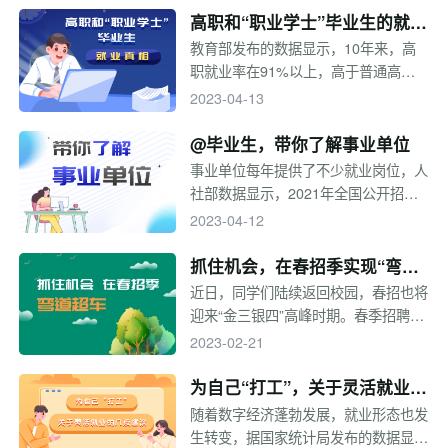
你，是否开始回忆起大学里的点点滴
高职和“职业学士”毕业生的就业
滴。与此同时，不要忘记离校前必须要
真相
教育部发布的数据显示，10年来，高
办理的手续，档案、户口、签三方......
职就业率在91%以上，高于普通高校
你都准备好了吗？
的平均值。2022年职业本科招生7.63
2023-04-13
万人，比上年增长84.39%。高职（专
科）招生538.98万人，几年后数量庞
@毕业生，带你了解事业单位
大的高职毕业生将面临就业问题。去年
事业单位每年提供了不少就业岗位，人
第一届职业本科生毕业，高职毕业生和
社部数据显示，2021年全国公开招聘
职业学士的就业情况怎么样呢？择业的
事业单位工作人员94.1万人。相信不少
2023-04-12
时候有哪些重点考量的因素？求职应该
同学都对事业单位感兴趣，想为国家的
注意什么？一起来看！
公益事业及公共服务贡献力量。那么，
抓住机会，在春招季实现“弯道
事业单位考试形式是什么？如何获取事
超车”
近日，同学们陆续返回校园，春招也将
业单位招考信息？
迎来“金三银四”高峰时期。春季招聘相
当于秋招的补录，企业会对去年秋招的
2023-02-21
整体情况进行梳理，在春招时放出仍未
招满或现阶段急需的岗位。春招的周期
为自己“打工”，关于灵活就业的
相对来说较短，一些企业也会减少招聘
几点建议
随着数字经济蓬勃发展，就业形态也发
流程，想在春招实现“弯道超车”一定要
生转变，据国家统计局发布的数据显