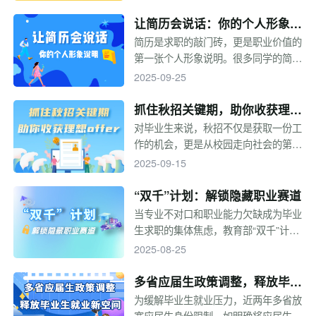
层实践中锻炼成长，在服务群众中实现
理想抱负，为新时代发展贡献青春力
让简历会说话：你的个人形象说
量。有意报考的同学看过来，让我们一
明
简历是求职的敲门砖，更是职业价值的
起走近选调生！
第一张个人形象说明。很多同学的简历
总是在投出之后石沉大海，其实，这很
2025-09-25
有可能不是因为你不够优秀，而是你的
简历没能体现你的优秀。快来学习如何
抓住秋招关键期，助你收获理想
制作一份“吸引人”的简历！
offer
对毕业生来说，秋招不仅是获取一份工
作的机会，更是从校园走向社会的第一
次考验。有人在这场考验中一帆风顺，
2025-09-15
早早拿到心仪offer；有人手忙脚乱，
在学业与求职间难以平衡。其实，秋招
“双千”计划：解锁隐藏职业赛道
的结果并非运气使然，而是“规划、定
当专业不对口和职业能力欠缺成为毕业
位、准备、心态”共同作用的结果。下
生求职的集体焦虑，教育部“双千”计划
面，我们就来拆解秋招通关的关键步
将1000个微专业和1000个职业能力培
2025-08-25
骤，帮你避开误区、少走弯路。
训课程打造成“技能插件”，不换专业，
只换装备，几节课掌握新职业，撬动新
多省应届生政策调整，释放毕业
兴行业大门。
生就业新空间
为缓解毕业生就业压力，近两年多省放
宽应届生身份限制。如明确将应届生认