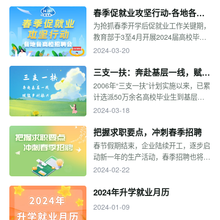
生就业质量报告给你答案。小编汇总全
春季促就业攻坚行动-各地各高
国本科院校2023届毕业生就业质量报
校招聘会
为抢抓春季开学后促就业工作关键期，
告，快来看看有没有你关注的学校~
教育部于3至4月开展2024届高校毕业
生春季促就业攻坚行动，全力促进高校
2024-03-20
毕业生高质量充分就业。
三支一扶：奔赴基层一线，赋能
乡村振兴
2006年“三支一扶”计划实施以来，已累
计选派50万余名高校毕业生到基层服
务。2021年，中组部、人社部、教育
2024-03-18
部等10部门印发通知，决定于2021年
至2025年实施第四轮高校毕业生“三支
把握求职要点，冲刺春季招聘
一扶”计划，每年选派3.2万名左右高校
春节假期结束，企业陆续开工，逐步启
毕业生到基层服务。“三支一扶”不同的
动新一年的生产活动，春季招聘也将迎
岗位具体有什么要求和职能？三支一扶
来最重要的“金三银四”阶段，而有些企
2024-02-22
招募信息从哪获取？一起来看专题！
业早在春节前夕就发布了春招公告，因
此一定要早做准备。那么春招季求职有
2024年升学就业月历
哪些要点呢？一起来看，决战春招！
2024-01-09