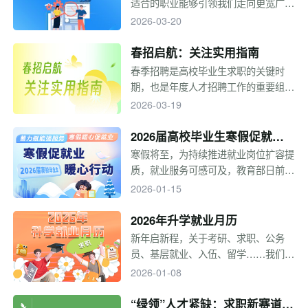
适合的职业能够引领我们走向更宽广的
考，一起来看！
人生，本专题将推出一系列文章，从职
2026-03-20
位信息、工作环境、发展空间等方面，
带大家一起了解各种职业、探索职业世
春招启航：关注实用指南
界，同学们要结合自身情况，综合考
春季招聘是高校毕业生求职的关键时
虑，做出理性的选择。
期，也是年度人才招聘工作的重要组成
部分。为帮助毕业生明晰求职方向、掌
2026-03-19
握实用信息，本专题梳理了春招时间脉
络、不同求职状态的应对策略以及基层
2026届高校毕业生寒假促就业
就业项目介绍，供毕业生参考。
暖心行动
寒假将至，为持续推进就业岗位扩容提
质，就业服务可感可及，教育部日前部
署各地各高校以“蓄力赋能强服务 寒假
2026-01-15
暖心促就业”为主题，于2025年12月至
2026年2月集中开展2026届高校毕业
2026年升学就业月历
生“寒假促就业暖心行动”。
新年启新程，关于考研、求职、公务
员、基层就业、入伍、留学……我们梳
理了全年关键节点，助力同学们锚定目
2026-01-08
标、把握节奏，愿这份升学就业月历伴
你前行，所求皆如愿，所行皆坦途！
“绿领”人才紧缺：求职新赛道来