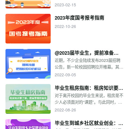
早做准备。
示，我国灵活就业人员达2亿人。面对
2023-02-15
新职业、新业态层出不穷，高校灵活就
业比例也逐年升高，越来越多的毕业生
2023年度国考报考指南
选择灵活就业。同时，国家也出台多项
2022-10-26
政策为灵活就业毕业生提供保障。那
么，灵活就业是什么？选择灵活就业前
要注意什么？让我们一起探讨一下。
@2023届毕业生，提前准备，
把握校招中的机会
近期，不少企业陆续发布2023届招聘
公告，新一轮校园招聘拉开帷幕。其
中，秋季招聘规模大、名企云集、岗位
2022-09-05
类型众多，是应届生求职的最佳时机。
校园招聘时间线是怎样的？该如何为求
毕业生租房指南：租房知识要了
职做准备？一起来看本专题的内容~
解，提高警惕防骗局
对于离开校园的毕业生来说，租房是不
少人必须面对的“课题”。与此同时，越
来越多在校大学生参与实习、考研、求
2022-08-26
职过程中也出现了租房诉求。然而，想
租到租金合适、称心如意的房子却并非
毕业生到城乡社区就业创业：助
易事。租房过程中要注意哪些问题？在