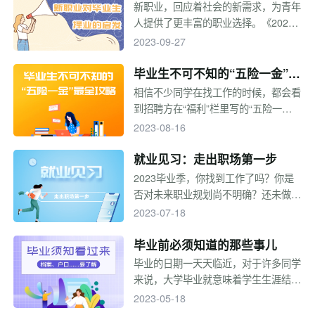
的地方呢？专题综合了一些求职技巧，
生择业的启发
新职业，回应着社会的新需求，为青年
对近期招聘信息进行了汇总，一起来看
人提供了更丰富的职业选择。《2023
~
年新职业发展趋势白皮书》数据显示，
2023-09-27
已经有17.5%的年轻人在尝试传统行业
以外的新职业，58.5%的年轻人对新职
毕业生不可不知的“五险一金”最
业抱有强烈兴趣。目前新职业都有哪
全攻略
相信不少同学在找工作的时候，都会看
些？新职业发展状况如何？发展前景是
到招聘方在“福利”栏里写的“五险一
怎样的？毕业后要选择从事新职业吗？
金”。只是，你了解五险一金的具体内
2023-08-16
一起来看看吧。
容吗？都有什么用处？如何才能在找工
作的时候保护好自己的合法权益呢？
就业见习：走出职场第一步
2023毕业季，你找到工作了吗？你是
否对未来职业规划尚不明确？还未做好
正式进入职场准备？找工作焦虑、迷
2023-07-18
茫、不知所措？不妨参加就业见习，先
开启一段职场初体验。
毕业前必须知道的那些事儿
毕业的日期一天天临近，对于许多同学
来说，大学毕业就意味着学生生涯结
束，这是一段青春快乐的时光，也是为
2023-05-18
了梦想奋不顾身的时光。即将毕业的