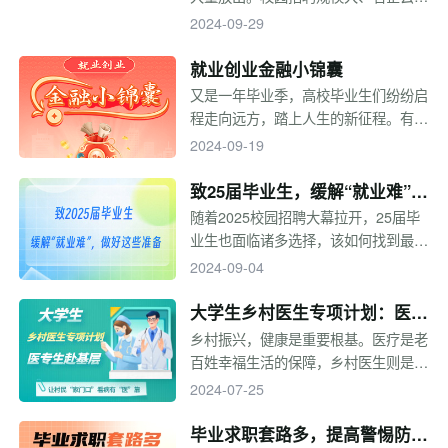
集、岗位类型众多，是应届生求职的最
2024-09-29
佳时机。同学们的求职之路进行得顺利
吗？求职过程中有哪些需要注意的地方
就业创业金融小锦囊
呢？本专题总结了求职过程中的一些技
又是一年毕业季，高校毕业生们纷纷启
巧，助力毕业生求职。
程走向远方，踏上人生的新征程。有的
人步入工作岗位，焕发青春的光芒；有
2024-09-19
的人通过创业启动人生，追逐心中的梦
想……前路漫漫，中国银行愿各位毕业
致25届毕业生，缓解“就业难”，
生们：未来的人生之路，所行皆坦途，
做好这些准备
随着2025校园招聘大幕拉开，25届毕
所遇皆良善~
业生也面临诸多选择，该如何找到最适
合自己的方向？不同选择又该如何准
2024-09-04
备？如何解决求职前战略困惑，选择最
适合自己的选项？升学深造？考公？考
大学生乡村医生专项计划：医专
编？国企就业？外企、民企就业？……
生赴基层，让村民“家门口”看病
乡村振兴，健康是重要根基。医疗是老
选择不同的方向，会面临不同的人生际
百姓幸福生活的保障，乡村医生则是最
有“医”靠
遇。通过“上岸”的往届毕业生经验，一
贴近农村居民的健康“守门人”。我国各
2024-07-25
起来找属于自己的答案吧。
地都存在着庞大的乡村医疗服务需求，
实施乡村振兴战略和全面推进健康中国
毕业求职套路多，提高警惕防诈