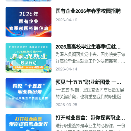
资源，促进校企供需精准对接，教育部
决定开展“百县对百校促就业行动”，支
国有企业2026年春季校园招聘
持百强县企业赴帮扶高校开展专场招
2026-04-16
聘，切实实现供需精准匹配。
2026届高校毕业生春季促就业
攻坚行动
为深入贯彻落实党中央、国务院关于做
好高校毕业生就业工作的决策部署，抢
抓春季招聘关键期，加力加快就业工作
2026-04-14
进程，教育部定于3—5月在全国范围
内开展2026届高校毕业生“春季促就业
预见“十五五”职业新图景 一份
攻坚行动
给未来五年的规划指南
“十五五”时期，是国家迈向高质量发展
的关键阶段，也将重塑我们的职业版
图。未来五年，哪些行业将迎来风口？
2026-03-25
哪些新职业应运而生？面对产业结构升
级与科技变革，个人如何规划才能顺势
打开就业盲盒：带你探索职业世
而为？本专题基于“十五五”规划纲要方
界
进行职业选择是毕业生的必修课，一份
向，为你提供一份前瞻性的五年规划参