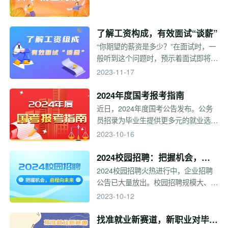
了解工资构成，有效面试“谈薪”
“你期望的薪资是多少？”在面试时，一
般听到这个问题时，预示着面试即将接
近尾声，这一问题非常敏感且重要，也
2023-11-17
几乎是每个职场人都回答过的问题。薪
资作为求职中非常关键的一部分，关系
2024年度国考报考指南
到职场人自身权益，也对其入职后的发
近日，2024年度国考公告发布。公务
展有重要影响。作为求职者和职场新
员招录为毕业生提供更多元的就业选
人，关于工资以及面试谈薪的这几个要
择。缓解就业压力，近几年面向应届毕
2023-10-16
点一定要提前了解。
业生招录的岗位持续扩招，国考报考热
度飙升。今年国考有哪些新变化？国考
2024校园招聘：把握机会，启
报考各流程需要注意什么？一起来看看
程向未来
2024校园招聘火热进行中，企业招聘
吧！
公告已大量放出。校园招聘规模大、名
企云集、岗位类型众多，是应届生求职
2023-10-12
的最佳时机。同学们的求职之路进行得
顺利吗？求职过程中还有哪些需要注意
找准就业新赛道，新职业对毕业