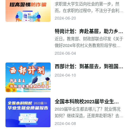
建设对乡村医生的能力和素质提出了更
骗
求职是大学生迈向社会的第一步，然
高要求。2023年五部门印发通知，“十
而，在求职的过程中，不法分子会利用
四五”期间在部分省份实施大学生乡村
毕业生求职心切的心理，以高薪资、高
2024-06-20
医生专项计划，鼓励和吸引更多医学专
福利为诱饵，吸引毕业生踏入陷阱。因
业毕业生服务农村、扎根农村。
此，求职者在找工作时要把心态放平，
特岗计划：奔赴基层，助力乡村
不宜操之过急，同时，“擦亮眼睛”从正
教育
近日，教育部、财政部联合印发《关于
规的渠道找工作，降低遇到不靠谱公司
做好2024年农村义务教育阶段学校教
的概率。
师特设岗位计划实施工作的通知》，
2024-06-04
2024年全国计划招聘特岗教师3.7万
名。什么是特岗计划？报考条件有哪
西部计划：到基层去，到祖国最
些？一起来看专题。
需要的地方去
2024-04-10
全国本科院校2023届毕业生就
业质量报告
2023届毕业生都去哪儿了？就业情况
如何？继续深造，还是奔赴职场？去大
城市，还是回家乡工作？想知道2023
2024-04-08
届毕业生的去向吗？2023年高校毕业