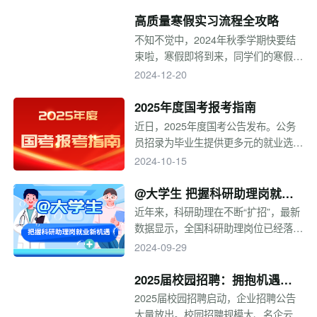
求职、公务员、入伍、留学……助力大
学生清晰掌握各重要时间节点与准备技
高质量寒假实习流程全攻略
巧，2025年升学就业月历请收好！
不知不觉中，2024年秋季学期快要结
束啦，寒假即将到来，同学们的寒假生
活如何安排呢？不如，准备寒假实习
2024-12-20
吧。寒假实习不限年级，不限专业，申
请门槛低，在实习期表现优秀的同学，
2025年度国考报考指南
还有机会获得留用机会。虽然寒假还没
近日，2025年度国考公告发布。公务
开始，目前已有企业寒假实习项目陆续
员招录为毕业生提供更多元的就业选
开启网申，有实习需求的小伙伴可以提
择。缓解就业压力，近几年面向应届毕
2024-10-15
前开始准备啦！
业生招录的岗位持续扩招，国考报考热
度飙升。今年国考有哪些要点关注？国
@大学生 把握科研助理岗就业
考报考需要注意什么？一起来看看吧！
新机遇
近年来，科研助理在不断“扩招”，最新
数据显示，全国科研助理岗位已经落实
8.2万人就业。很多高校毕业生出于继
2024-09-29
续学习深造的需求，选择以科研助理的
身份完成从象牙塔到职场的转变。科研
2025届校园招聘：拥抱机遇，
助理具体工作内容是怎样的？哪些毕业
全新启程
2025届校园招聘启动，企业招聘公告
生适合科研助理岗？一起来看！
大量放出。校园招聘规模大、名企云