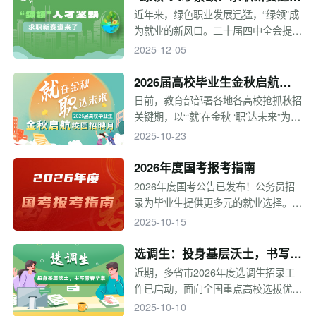
了
近年来，绿色职业发展迅猛，“绿领”成
为就业的新风口。二十届四中全会提
出，要牢固树立和践行绿水青山就是金
2025-12-05
山银山的理念，以碳达峰碳中和为牵
引，协同推进降碳、减污、扩绿、增
2026届高校毕业生金秋启航校
长，筑牢生态安全屏障，增强绿色发展
园招聘月
日前，教育部部署各地各高校抢抓秋招
动能。在“双碳”目标驱动下，能源、制
关键期，以“‘就’在金秋 ‘职’达未来”为主
造、金融、咨询等多个行业纷纷涌现新
题，于2025年9月至11月集中开展“金
2025-10-23
的岗位。
秋启航”校园招聘月系列活动。通过线
上线下等多种形式，广泛汇集用人单位
2026年度国考报考指南
岗位资源，拓展市场化社会化就业渠
2026年度国考公告已发布！公务员招
道，精准做好就业指导服务，帮助毕业
录为毕业生提供更多元的就业选择。今
生树立正确就业观念、提升就业能力，
年国考有哪些要点关注？国考报考需要
2025-10-15
尽早实现就业。
注意什么？一起来看看吧！
选调生：投身基层沃土，书写青
春华章
近期，多省市2026年度选调生招录工
作已启动，面向全国重点高校选拔优秀
应届毕业生。近几年，许多选调生在基
2025-10-10