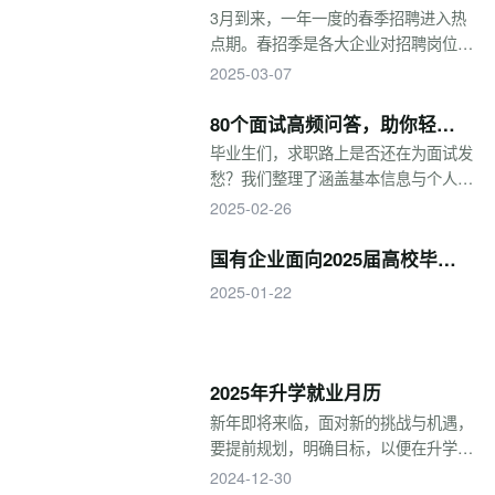
注入青年力量。2025年，预计新招募
3月到来，一年一度的春季招聘进入热
西部计划志愿者约4万人，欢迎广大有
点期。春招季是各大企业对招聘岗位进
理想、敢担当、能吃苦、肯奋斗的新时
行查漏补缺的阶段，也是毕业生求职的
2025-03-07
代青年投身西部计划！
重要时期。毕业生如何在春招季中脱颖
而出，顺利拿到心仪的工作呢？这里有
80个面试高频问答，助你轻松
一份春招攻略，助你一臂之力。
斩获心仪Offer！
毕业生们，求职路上是否还在为面试发
愁？我们整理了涵盖基本信息与个人情
况、职业规划与求职动机、技能与岗位
2025-02-26
匹配度、行为面试与情景模拟、公司适
配与文化价值观等5大模块的80个高频
国有企业面向2025届高校毕业
问题，每个问题均提供回答技巧与示
生招聘岗位信息
2025-01-22
例，助你轻松斩获Offer！
2025年升学就业月历
新年即将来临，面对新的挑战与机遇，
要提前规划，明确目标，以便在升学与
就业的道路上走得更稳、更远。考研、
2024-12-30