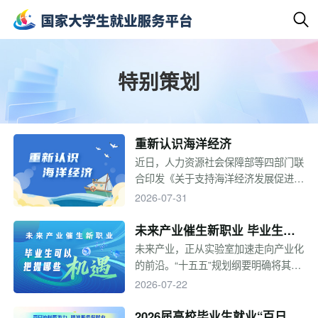
特别策划
重新认识海洋经济
近日，人力资源社会保障部等四部门联
合印发《关于支持海洋经济发展促进就
业创业的通知》，与之相伴的是一批涉
2026-07-31
海职业正走向台前，海洋经济已远不止
于“靠海吃海”，而是一条正在加速拓宽
未来产业催生新职业 毕业生可
的“蓝色赛道”。一起来看看吧！
以把握哪些机遇
未来产业，正从实验室加速走向产业化
的前沿。“十五五”规划纲要明确将其作
为培育新增长点的战略方向。从量子科
2026-07-22
技到具身智能，从脑机接口到6G通
信，一批面向未来的赛道正在打开。这
2026届高校毕业生就业“百日冲