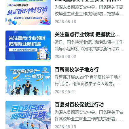
场关乎国家竞争力的产业变革，将催生
刺”行动
为深入贯彻落实党中央、国务院关于高
哪些新职业？各省如何错位布局？对即
校毕业生就业工作决策部署，抢抓毕业
将步入社会的毕业生而言，又意味着哪
生离校前后促就业工作关键期，全力促
2026-06-16
些实实在在的机会？
进高校毕业生顺利就业，教育部定于6
—8月在全国范围内开展2026届高校毕
关注重点行业领域 把握就业新
业生就业“百日冲刺”行动。
机遇——聚焦《稳岗扩容提质行
近日，国务院就业促进和劳动保护工作
领导小组印发《稳岗扩容提质行动方
动方案》
案》，要求完善政策扶持、优化服务支
2026-06-02
撑，将重点行业、重大项目、重点领域
与稳就业有机结合，通过稳用工、挖潜
百所高校学子地方行
力、提质量等针对性强的举措，加强产
教育部开展2026年“百所高校学子地方
业和就业协同，推出18项具体措施促
行”活动，组织高校学子深入地方，开
进高校毕业生等重点群体就业创业。
展人才对接、技术交流、文化体验等多
2026-05-21
维度活动，旨在促进人才供需精准匹
配、拓宽就业渠道，推动科技成果对
百县对百校促就业行动
接，增进国情了解与地方认同，构建校
为深入贯彻落实党中央、国务院关于做
地校企合作机制，引导高校毕业生了解
好高校毕业生就业工作的决策部署，汇
基层、服务地方，助力地方产业升级。
聚经济百强县域内用人单位的优质岗位
2026-05-15